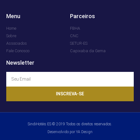
Menu
Parceiros
Home
FBHA
Sobre
CNC
Associados
SETUR-ES
Fale Conosco
Capixaba da Gema
Newsletter
INSCREVA-SE
SindiHotéis ES © 2019 Todos os direitos reservados.
Desenvolvido por YA Design