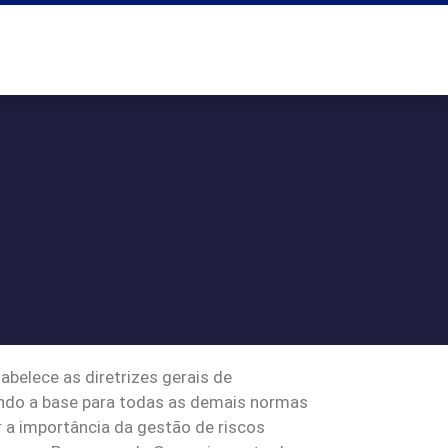
belece as diretrizes gerais de
sendo a base para todas as demais normas
 a importância da gestão de riscos