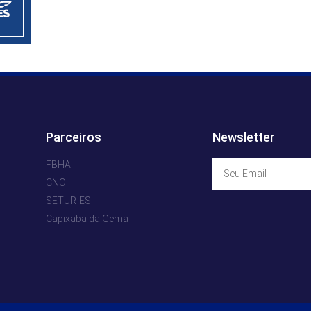
Parceiros
Newsletter
FBHA
CNC
SETUR-ES
Capixaba da Gema