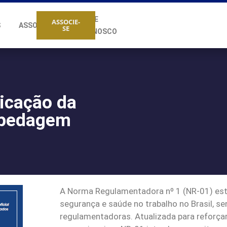
FALE
ASSOCIE-
S
ASSOCIADOS
SE
CONOSCO
licação da
spedagem
A Norma Regulamentadora nº 1 (NR-01) esta
segurança e saúde no trabalho no Brasil, 
regulamentadoras. Atualizada para reforçar