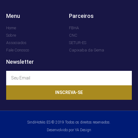
Menu
Parceiros
Home
FBHA
Sobre
CNC
Associados
SETUR-ES
Fale Conosco
Capixaba da Gema
Newsletter
INSCREVA-SE
SindiHotéis ES © 2019 Todos os direitos reservados.
Desenvolvido por YA Design