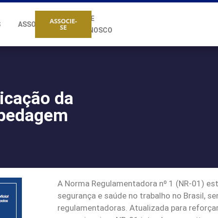
FALE
ASSOCIE-
S
ASSOCIADOS
SE
CONOSCO
licação da
spedagem
A Norma Regulamentadora nº 1 (NR-01) esta
segurança e saúde no trabalho no Brasil, 
regulamentadoras. Atualizada para reforçar