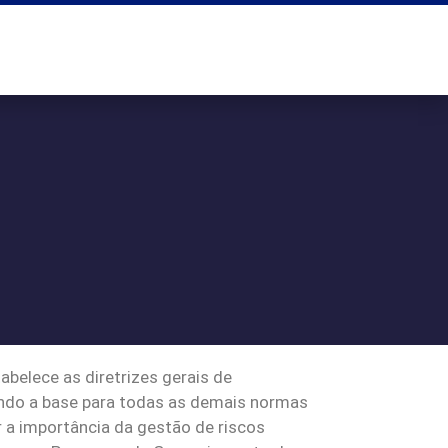
belece as diretrizes gerais de
sendo a base para todas as demais normas
 a importância da gestão de riscos