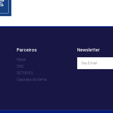
Parceiros
Newsletter
FBHA
CNC
SETUR-ES
Capixaba da Gema