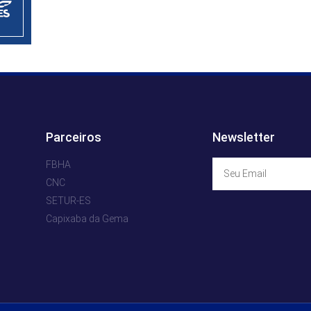
Parceiros
Newsletter
FBHA
CNC
SETUR-ES
Capixaba da Gema