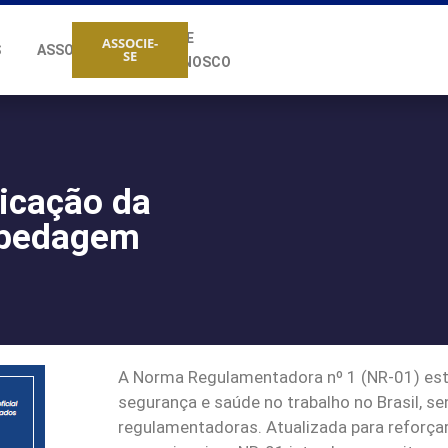
FALE
ASSOCIE-
S
ASSOCIADOS
SE
CONOSCO
licação da
spedagem
A Norma Regulamentadora nº 1 (NR-01) esta
segurança e saúde no trabalho no Brasil, 
regulamentadoras. Atualizada para reforçar