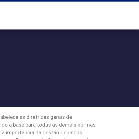
belece as diretrizes gerais de
sendo a base para todas as demais normas
 a importância da gestão de riscos