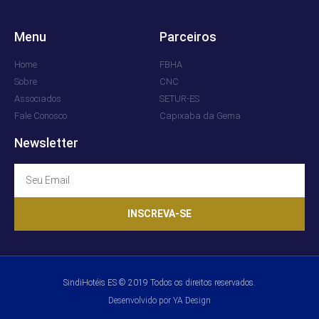
Menu
Parceiros
Home
FBHA
Sobre
CNC
Associados
SETUR-ES
Fale Conosco
Capixaba da Gema
Newsletter
INSCREVA-SE
SindiHotéis ES © 2019 Todos os direitos reservados.
Desenvolvido por YA Design