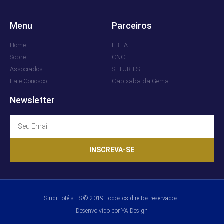
Menu
Parceiros
Home
FBHA
Sobre
CNC
Associados
SETUR-ES
Fale Conosco
Capixaba da Gema
Newsletter
INSCREVA-SE
SindiHotéis ES © 2019 Todos os direitos reservados.
Desenvolvido por YA Design