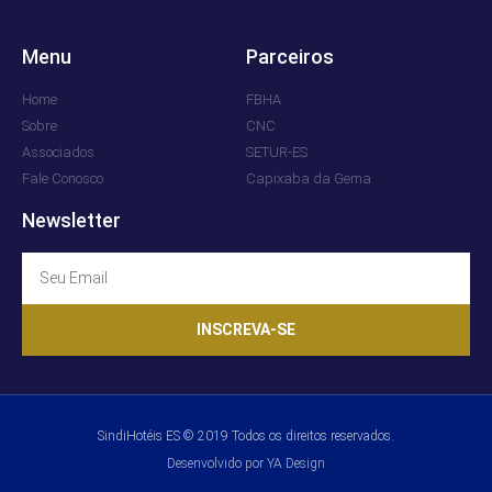
Menu
Parceiros
Home
FBHA
Sobre
CNC
Associados
SETUR-ES
Fale Conosco
Capixaba da Gema
Newsletter
INSCREVA-SE
SindiHotéis ES © 2019 Todos os direitos reservados.
Desenvolvido por YA Design