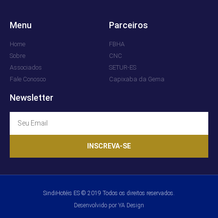
Menu
Parceiros
Home
FBHA
Sobre
CNC
Associados
SETUR-ES
Fale Conosco
Capixaba da Gema
Newsletter
INSCREVA-SE
SindiHotéis ES © 2019 Todos os direitos reservados.
Desenvolvido por YA Design